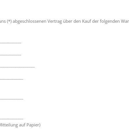
/uns (*) abgeschlossenen Vertrag über den Kauf der folgenden War
___________
___________
 __________________
____________
____________
____________
itteilung auf Papier)