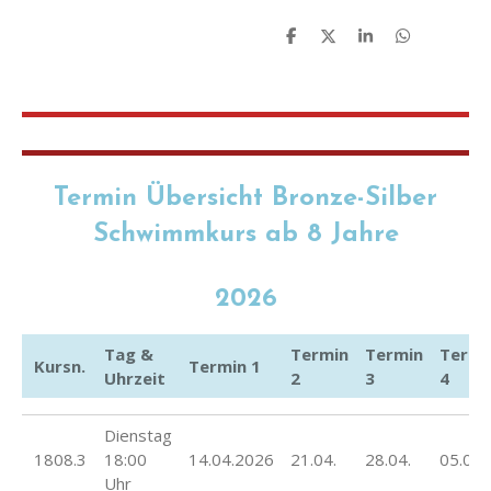
T
T
T
T
e
e
e
e
i
i
i
i
l
l
l
l
e
e
e
e
n
n
n
n
Termin Übersicht Bronze-Silber
Schwimmkurs ab 8 Jahre
2026
Tag &
Termin
Termin
Termi
Kursn.
Termin 1
Uhrzeit
2
3
4
Dienstag
1808.3
18:00
14.04.2026
21.04.
28.04.
05.05.
Uhr