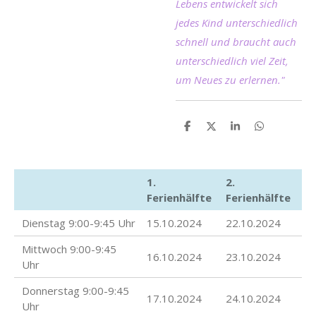
Lebens entwickelt sich
jedes Kind unterschiedlich
schnell und braucht auch
unterschiedlich viel Zeit,
um Neues zu erlernen."
T
T
T
T
e
e
e
e
i
i
i
i
l
l
l
l
e
e
e
e
1.
2.
n
n
n
n
Ferienhälfte
Ferienhälfte
Dienstag 9:00-9:45 Uhr
15.10.2024
22.10.2024
Mittwoch 9:00-9:45
16.10.2024
23.10.2024
Uhr
Donnerstag 9:00-9:45
17.10.2024
24.10.2024
Uhr