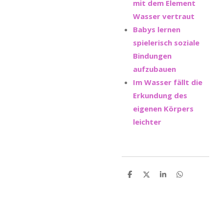
mit dem Element
Wasser vertraut
Babys lernen
spielerisch soziale
Bindungen
aufzubauen
Im Wasser fällt die
Erkundung des
eigenen Körpers
leichter
T
T
T
T
e
e
e
e
i
i
i
i
l
l
l
l
e
e
e
e
n
n
n
n