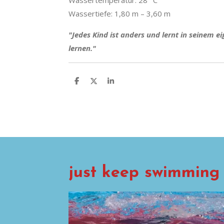
Wassertemperatur: 28 °C
Wassertiefe: 1,80 m – 3,60 m
"Jedes Kind ist anders und lernt in seinem
lernen."
T
T
T
e
e
e
i
i
i
l
l
l
e
e
e
n
n
n
just keep swimming