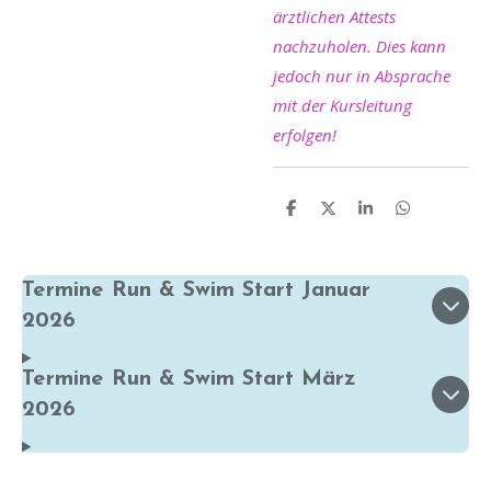
ärztlichen Attests
nachzuholen. Dies kann
jedoch nur in Absprache
mit der Kursleitung
erfolgen!
T
T
T
T
e
e
e
e
i
i
i
i
l
l
l
l
e
e
e
e
Termine Run & Swim Start Januar
n
n
n
n
2026
Termine Run & Swim Start März
2026